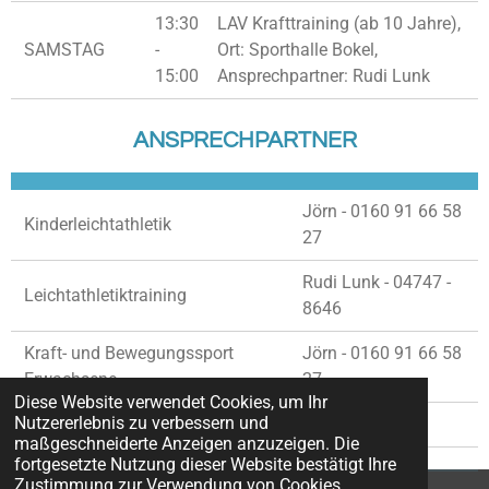
13:30
LAV Krafttraining (ab 10 Jahre),
SAMSTAG
-
Ort: Sporthalle Bokel,
15:00
Ansprechpartner: Rudi Lunk
ANSPRECHPARTNER
Jörn - 0160 91 66 58
Kinderleichtathletik
27
Rudi Lunk - 04747 -
Leichtathletiktraining
8646
Kraft- und Bewegungssport
Jörn - 0160 91 66 58
Erwachsene
27
Diese Website verwendet Cookies, um Ihr
Nutzererlebnis zu verbessern und
Fitnessgruppe
maßgeschneiderte Anzeigen anzuzeigen. Die
fortgesetzte Nutzung dieser Website bestätigt Ihre
Zustimmung zur Verwendung von Cookies.